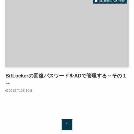
BitLockerをADで管理
BitLockerの回復パスワードをADで管理する～その１
～
2012年12月16日
1