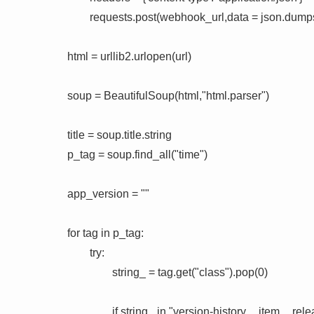
        requests.post(webhook_url,data = json.dum
html = urllib2.urlopen(url)

soup = BeautifulSoup(html,"html.parser")

title = soup.title.string

p_tag = soup.find_all("time")

app_version = ""

for tag in p_tag:

        try:

                string_ = tag.get("class").pop(0)

                if string_ in "version-history__item__rel