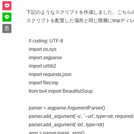
下記のようなスクリプトを作成しました。こちらのス
スクリプトを配置した場所と同じ階層にtmpディ
# coding: UTF-8

import os,sys

import argparse

import urllib2

import requests,json

import filecmp

from bs4 import BeautifulSoup

parser = argparse.ArgumentParser()

parser.add_argument('-u', '--url', type=str, required
parser.add_argument('-txt', type=str)

args = parser.parse_args()
