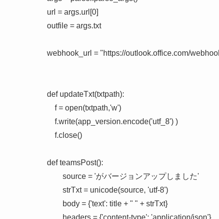
url = args.url[0]

outfile = args.txt

webhook_url = "https://outlook.office.com/webhook
def updateTxt(txtpath):

    f = open(txtpath,'w')

    f.write(app_version.encode('utf_8') )

    f.close()

def teamsPost():

        source = 'がバージョンアップしました'

        strTxt = unicode(source, 'utf-8')

        body = {'text': title + " " + strTxt}

        headers = {'content-type': 'application/json'}
