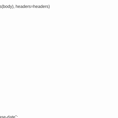
ps(body), headers=headers)

ease-date":
