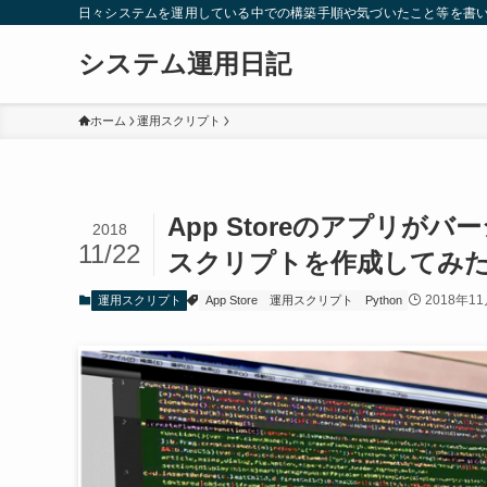
日々システムを運用している中での構築手順や気づいたこと等を書
システム運用日記
ホーム
運用スクリプト
App Storeのアプリが
2018
11/22
スクリプトを作成してみ
2018年1
運用スクリプト
App Store
運用スクリプト
Python