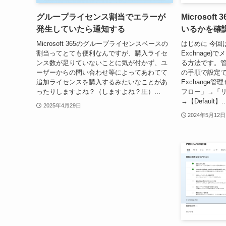
グループライセンス割当でエラーが
Microso
発生していたら通知する
いるかを確
Microsoft 365のグループライセンスベースの
はじめに 今回はMi
割当ってとても便利なんですが、購入ライセ
Exchnage
ンス数が足りていないことに気が付かず、ユ
る方法です。
ーザーからの問い合わせ等によってあわてて
の手順で設定で
追加ライセンスを購入するみたいなことがあ
Exchange
ったりしますよね？（しますよね？圧）...
フロー」→「
→【Default】..
2025年4月29日
2024年5月12日