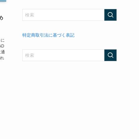
め
特定商取引法に基づく表記
きに
AD
に通
これ