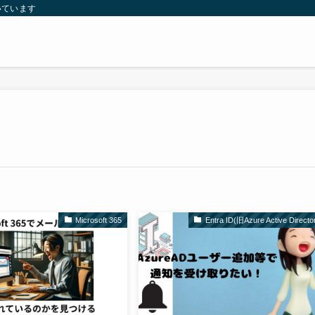
いています
Microsoft 365
Entra ID(旧Azure Active Directo