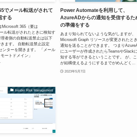
ft 365でメール転送がされて
Power Automateを利用して、
認する
AzureADからの通知を受信するた
の準備をする
crosoft 365（要は
)でメール転送がされたときに検知す
あまり知られてないような気がしますが、
管理者側の自動転送禁止は以下
Microsoft Graph リソースが変更されたと
きます。 自動転送禁止設定
通知を送ることができます。 つまりAzure
管理センターを開きます。 「メール
にユーザーが作成されたらTeamsやSlack
リモートドメイン」
知する等ができるということです。 が、
.
が結構使えるようにするまでがめんどく...
2023年5月7日
Insider Risk Management