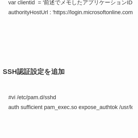
var clientid  = '前述でメモしたアプリケーションID';

authorityHostUrl : 'https://login.microsoftonline.com',
SSH認証設定を追加
#vi /etc/pam.d/sshd

auth sufficient pam_exec.so expose_authtok