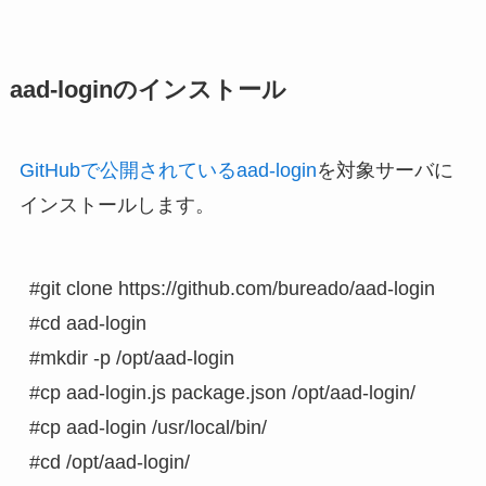
aad-loginのインストール
GitHubで公開されているaad-login
を対象サーバに
インストールします。
#git clone https://github.com/bureado/aad-login

#cd aad-login

#mkdir -p /opt/aad-login

#cp aad-login.js package.json /opt/aad-login/

#cp aad-login /usr/local/bin/

#cd /opt/aad-login/
