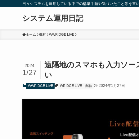
日々システムを運用している中での構築手順や気づいたこと等を書
システム運用日記
ホーム
機材
WWRIDGE LIVE
遠隔地のスマホも入力ソースと
2024
1/27
い
2024年1月27日
WWRIDGE LIVE
WRIDGE LIVE
配信