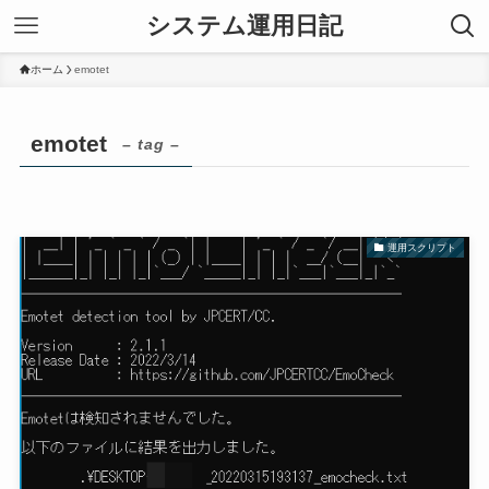
システム運用日記
ホーム
emotet
emotet
– tag –
運用スクリプト