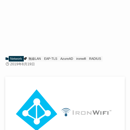
Network
無線LAN
EAP-TLS
AzureAD
ironwifi
RADIUS
2019年8月19日