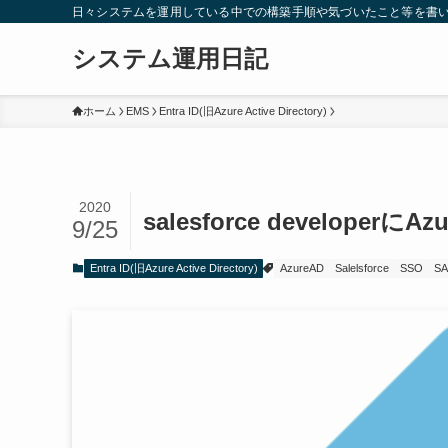
日々システムを運用している中での構築手順や気づいたこと等を書
システム運用日記
ホーム
EMS
Entra ID(旧Azure Active Directory)
2020
salesforce develope
9/25
Entra ID(旧Azure Active Directory)
AzureAD
Salelsforce
SSO
SA