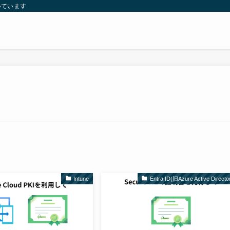
いています
Intune
Entra ID(旧Azure Active Directo