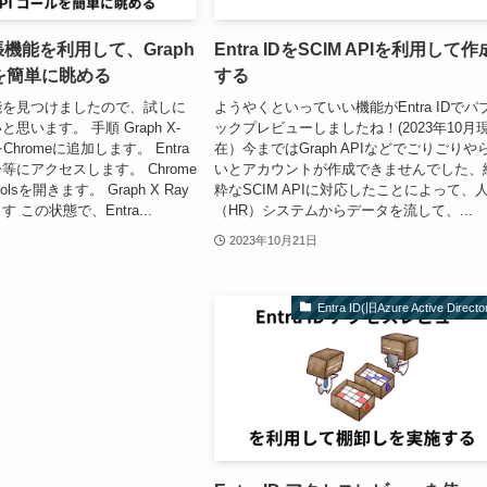
張機能を利用して、Graph
Entra IDをSCIM APIを利用して作
ルを簡単に眺める
する
能を見つけましたので、試しに
ようやくといっていい機能がEntra IDでパ
思います。 手順 Graph X-
ックプレビューしましたね！(2023年10月
Chromeに追加します。 Entra
在）今まではGraph APIなどでごりごりや
等にアクセスします。 Chrome
いとアカウントが作成できませんでした、
Toolsを開きます。 Graph X Ray
粋なSCIM APIに対応したことによって、
 この状態で、Entra...
（HR）システムからデータを流して、...
2023年10月21日
Entra ID(旧Azure Active Directo