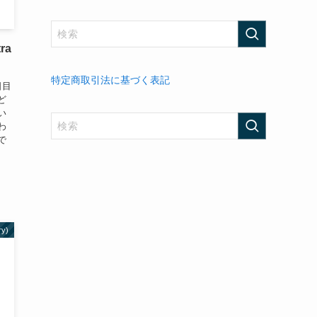
ra
特定商取引法に基づく表記
日目
ど
い
わ
で
ry)