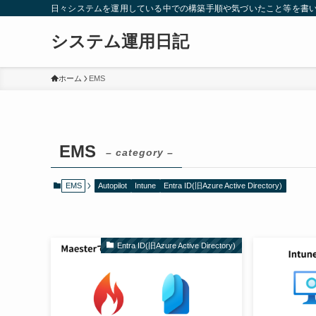
日々システムを運用している中での構築手順や気づいたこと等を書
システム運用日記
ホーム
EMS
EMS
– category –
EMS
Autopilot
Intune
Entra ID(旧Azure Active Directory)
Entra ID(旧Azure Active Directory)