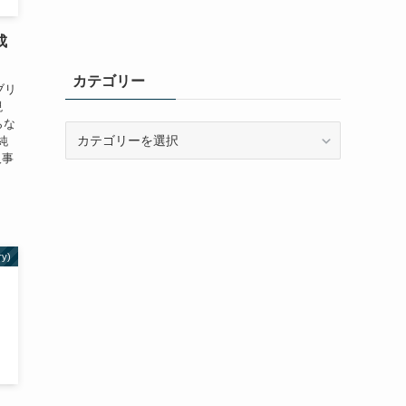
成
カテゴリー
ブリ
現
らな
カ
純
テ
人事
ゴ
リ
ー
ry)