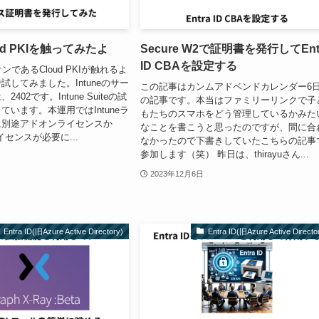
loud PKIを触ってみたよ
Secure W2で証明書を発行してEnt
ID CBAを設定する
ドオンであるCloud PKIが触れるよ
試してみました。Intuneのサー
この記事はカンムアドベンドカレンダー6
402です。Intune Suiteの試
の記事です。本当はファミリーリンクで子
ています。本運用ではIntuneラ
もたちのスマホをどう管理しているかみた
に別途アドオンライセンスか
なことを書こうと思ったのですが、間に合
teライセンスが必要に...
なかったので下書きしていたこちらの記事
参加します（笑） 昨日は、thirayuさん...
2023年12月6日
Entra ID(旧Azure Active Directory)
Entra ID(旧Azure Active Directo