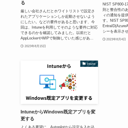
る
NIST SP800-
則と整合性の
厳しい会社さんだとホワイトリストで設定さ
ィの通知を提
れたアプリケーションしか起動させないよう
す。NIST SP
にしたい。などの要件があると思います、今
EntraID(A
回は、Intuneを利用してそのような要件に対応
シーを表示させ
できるのかを確認してみました。以前だと
AppLockerやWIPで制御していた感じがあ...
2023年8月4日
2023年8月15日
Intune
IntuneからWindows既定アプリを変
更する
よくある要望に、Autopilotから設定を入れ込