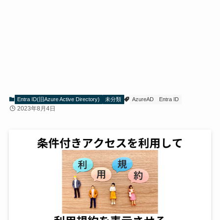
Entra ID(旧Azure Active Directory)
未分類
AzureAD
Entra ID
2023年8月4日