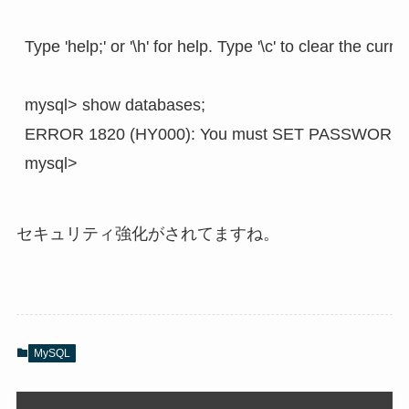
Type 'help;' or '\h' for help. Type '\c' to clear the curre
mysql> show databases;

ERROR 1820 (HY000): You must SET PASSWORD befo
mysql>
セキュリティ強化がされてますね。
MySQL