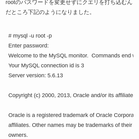
rootのパスワードを変更せずにクエリを打ち込むん
だところ下記のようになりました。
# mysql -u root -p

Enter password:

Welcome to the MySQL monitor.  Commands end with ;
Your MySQL connection id is 3

Server version: 5.6.13

Copyright (c) 2000, 2013, Oracle and/or its affiliates. 
Oracle is a registered trademark of Oracle Corporation
affiliates. Other names may be trademarks of their re
owners.
