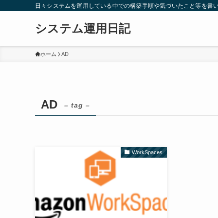
日々システムを運用している中での構築手順や気づいたこと等を書
システム運用日記
ホーム
AD
AD
– tag –
WorkSpaces