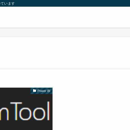
いています
Power BI