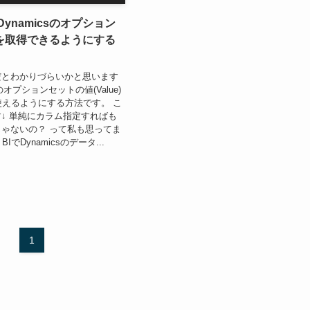
でDynamicsのオプション
を取得できるようにする
だとわかりづらいかと思います
sのオプションセットの値(Value)
Iで使えるようにする方法です。 こ
↓ 単純にカラム指定すればも
ゃないの？ って私も思ってま
BIでDynamicsのデータ...
1