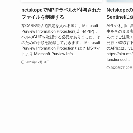
netskopeでMPIPラベルが付与された
Netskopeの
ファイルを制御する
Sentinel
某CASB製品で設定を入れる際に、Microsoft
API v2利
Purview Information Protection(以下MPIP)ラ
事をそのまま
ベルのGUIDを確認する必要がありました。そ
んのでご注意くだ
のための手順を記録しておきます。 Microsoft
発行・確認する 現
Purview Information Protectionとは？ MSサイ
のAPIには、v
トより Microsoft Purview Info...
https://aka.ms/
functioncod...
2023年12月31日
2022年7月29日