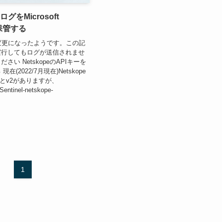
ログをMicrosoft
に保管する
用に変更になったようです。この記
実行してもログが送信されませ
さい NetskopeのAPIキーを
在(2022/7月現在)Netskope
1とv2がありますが、
Sentinel-netskope-
1