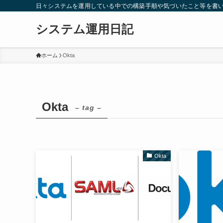
日々システムを運用している中での構築手順や気づいたこと等を書
システム運用日記
ホーム
Okta
Okta
– tag –
Okta