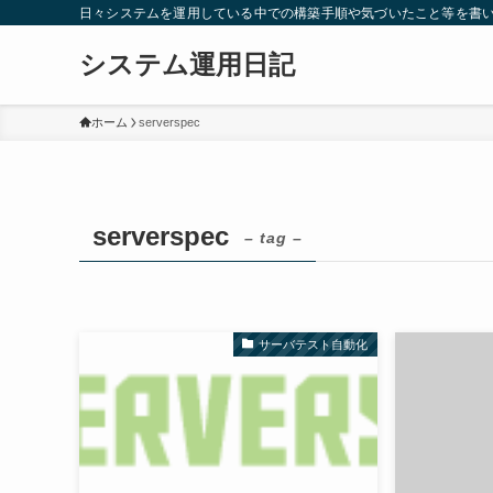
日々システムを運用している中での構築手順や気づいたこと等を書
システム運用日記
ホーム
serverspec
serverspec
– tag –
サーバテスト自動化