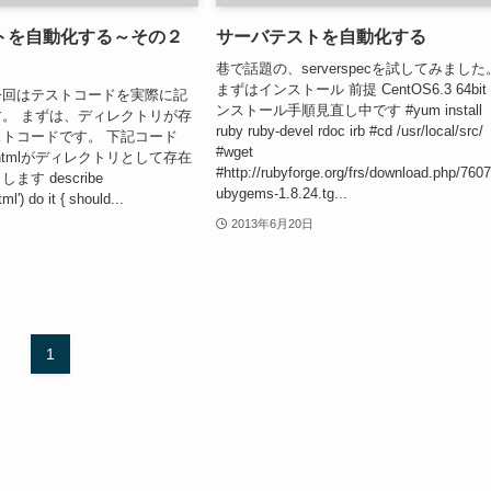
トを自動化する～その２
サーバテストを自動化する
巷で話題の、serverspecを試してみました
まずはインストール 前提 CentOS6.3 64bit
今回はテストコードを実際に記
ンストール手順見直し中です #yum install
。 まずは、ディレクトリが存
ruby ruby-devel rdoc irb #cd /usr/local/src/
トコードです。 下記コード
#wget
w/htmlがディレクトリとして存在
#http://rubyforge.org/frs/download.php/7607
す describe
ubygems-1.8.24.tg...
ml') do it { should...
2013年6月20日
1