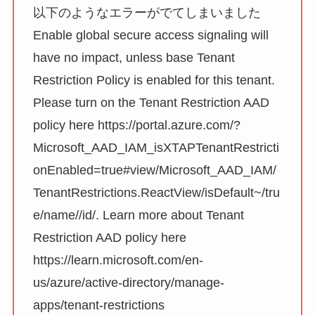
以下のようなエラーがでてしまいました
Enable global secure access signaling will
have no impact, unless base Tenant
Restriction Policy is enabled for this tenant.
Please turn on the Tenant Restriction AAD
policy here https://portal.azure.com/?
Microsoft_AAD_IAM_isXTAPTenantRestricti
onEnabled=true#view/Microsoft_AAD_IAM/
TenantRestrictions.ReactView/isDefault~/tru
e/name//id/. Learn more about Tenant
Restriction AAD policy here
https://learn.microsoft.com/en-
us/azure/active-directory/manage-
apps/tenant-restrictions