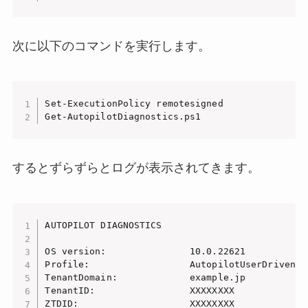
次に以下のコマンドを実行します。
Set-ExecutionPolicy remotesigned

Get-AutopilotDiagnostics.ps1
するとずらずらとログが表示されてきます。
AUTOPILOT DIAGNOSTICS

OS version:               10.0.22621

Profile:                  AutopilotUserDriven

TenantDomain:             example.jp

TenantID:                 XXXXXXXX

ZTDID:                    XXXXXXXX
