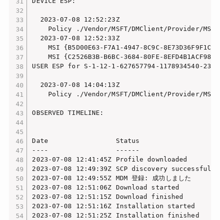
DEVICE ESP:

  2023-07-08 12:52:23Z

    Policy ./Vendor/MSFT/DMClient/Provider/MS%2
  2023-07-08 12:52:33Z

    MSI {B5D00E63-F7A1-4947-8C9C-8E73D36F9F1C} 
    MSI {C2526B3B-B6BC-3684-80FE-8EFD4B1ACF98} 
USER ESP for S-1-12-1-627657794-1178934540-2395
  2023-07-08 14:04:13Z

    Policy ./Vendor/MSFT/DMClient/Provider/MS%2
OBSERVED TIMELINE:

Date                 Status                     
----                 ------                     
2023-07-08 12:41:45Z Profile downloaded        
2023-07-08 12:49:39Z SCP discovery successful. 
2023-07-08 12:49:55Z MDM 登録: 成功しました         
2023-07-08 12:51:06Z Download started           
2023-07-08 12:51:15Z Download finished          
2023-07-08 12:51:16Z Installation started       
2023-07-08 12:51:25Z Installation finished      