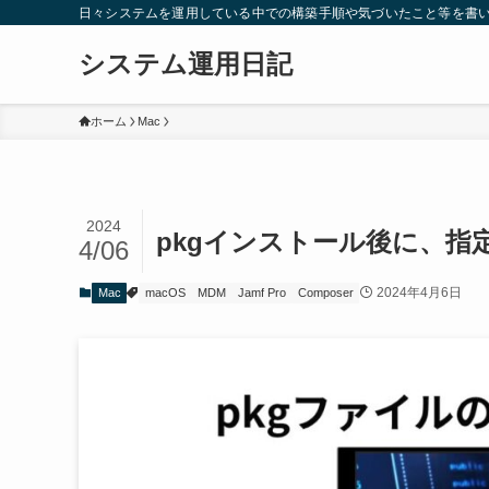
日々システムを運用している中での構築手順や気づいたこと等を書
システム運用日記
ホーム
Mac
2024
pkgインストール後に、
4/06
2024年4月6日
Mac
macOS
MDM
Jamf Pro
Composer