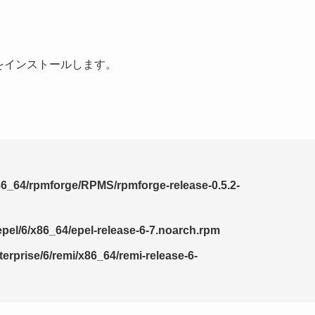
をインストールします。
/x86_64/rpmforge/RPMS/rpmforge-release-0.5.2-
/epel/6/x86_64/epel-release-6-7.noarch.rpm
terprise/6/remi/x86_64/remi-release-6-