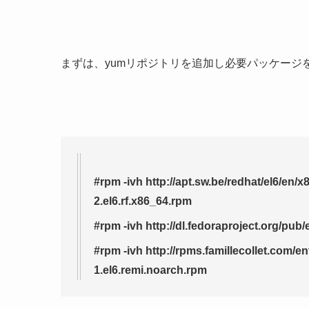
まずは、yumリポジトリを追加し必要パッケージ
#rpm -ivh http://apt.sw.be/redhat/el6/en
2.el6.rf.x86_64.rpm
#rpm -ivh http://dl.fedoraproject.org/pub
#rpm -ivh http://rpms.famillecollet.com/en
1.el6.remi.noarch.rpm