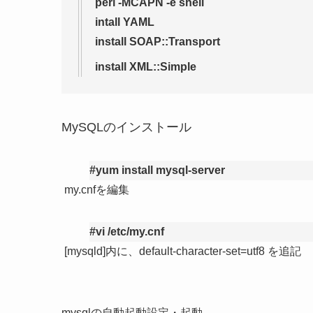
perl -MCAPN -e shell
intall YAML
install SOAP::Transport
install XML::Simple
MySQLのインストール
#yum install mysql-server
my.cnfを編集
#vi /etc/my.cnf
[mysqld]内に、default-character-set=utf8 を追記
mysqlの自動起動設定・起動