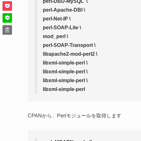
perl-DBD-MySQL \
perl-Apache-DBI \
perl-Net-IP \
perl-SOAP-Lite \
mod_perl \
perl-SOAP-Transport \
libapache2-mod-perl2 \
libxml-simple-perl \
libxml-simple-perl \
libxml-simple-perl \
libxml-simple-perl
CPANから、Perlモジュールを取得します