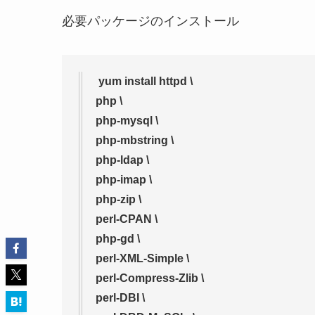
必要パッケージのインストール
yum install httpd \
php \
php-mysql \
php-mbstring \
php-ldap \
php-imap \
php-zip \
perl-CPAN \
php-gd \
perl-XML-Simple \
perl-Compress-Zlib \
perl-DBI \