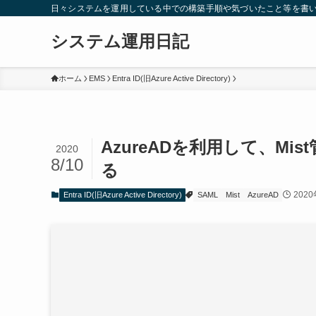
日々システムを運用している中での構築手順や気づいたこと等を書
システム運用日記
ホーム
EMS
Entra ID(旧Azure Active Directory)
AzureADを利用して、M
2020
8/10
る
202
Entra ID(旧Azure Active Directory)
SAML
Mist
AzureAD