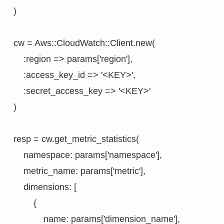
)

cw = Aws::CloudWatch::Client.new(

    :region => params['region'],

    :access_key_id => '<KEY>',

    :secret_access_key => '<KEY>'

)

resp = cw.get_metric_statistics(

    namespace: params['namespace'],

    metric_name: params['metric'],

    dimensions: [

        {

            name: params['dimension_name'],
