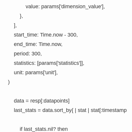
            value: params['dimension_value'],

        },

    ],

    start_time: Time.now - 300,

    end_time: Time.now,

    period: 300,

    statistics: [params['statistics']],

    unit: params['unit'],

)

    data = resp[:datapoints]

    last_stats = data.sort_by{ | stat | stat[:timestamp]}.l
        if last_stats.nil? then
