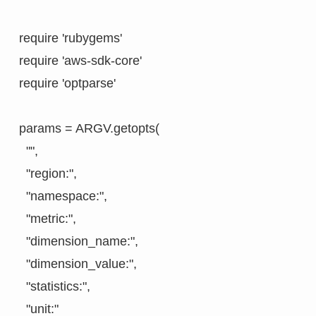
require 'rubygems'

require 'aws-sdk-core'

require 'optparse'

params = ARGV.getopts(

  "",

  "region:",

  "namespace:",

  "metric:",

  "dimension_name:",

  "dimension_value:",

  "statistics:",

  "unit:"
