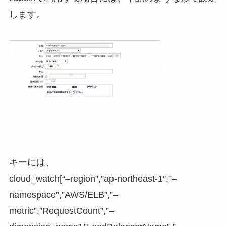
します。
キーには、
cloud_watch[“–region”,”ap-northeast-1″,”–
namespace”,”AWS/ELB”,”–
metric”,”RequestCount”,”–