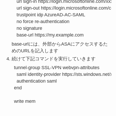
  url sign-in https://login.microsofton
  url sign-out https://login.microsofto
  trustpoint idp AzureAD-AC-SAML

  no force re-authentication

  no signature

  base-url https://my.example.com
base-urlには、外部からASAにアクセスするた
めのURLを記入します
続けて下記コマンドを実行していきます
tunnel-group SSL-VPN webvpn-attributes

  saml identity-provider https://sts.
  authentication saml

end

write mem