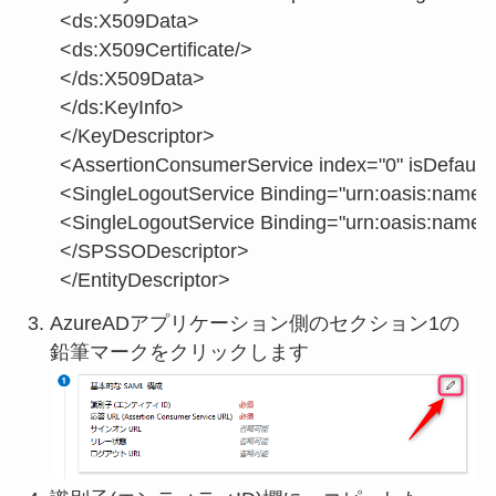
<ds:X509Data>

<ds:X509Certificate/>

</ds:X509Data>

</ds:KeyInfo>

</KeyDescriptor>

<AssertionConsumerService index="0" isDefau
<SingleLogoutService Binding="urn:oasis:name
<SingleLogoutService Binding="urn:oasis:nam
</SPSSODescriptor>

</EntityDescriptor>
AzureADアプリケーション側のセクション1の
鉛筆マークをクリックします