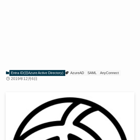
Entra ID(旧Azure Active Directory)
AzureAD
SAML
AnyConnect
2019年12月6日