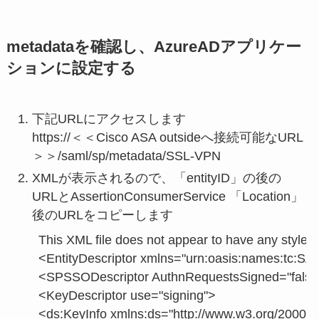
metadataを確認し、AzureADアプリケー
ションに設定する
下記URLにアクセスします
https://＜＜Cisco ASA outsideへ接続可能なURL
＞＞/saml/sp/metadata/SSL-VPN
XMLが表示されるので、「entityID」の後の
URLとAssertionConsumerService 「Location」
後のURLをコピーします
This XML file does not appear to have any style i
<EntityDescriptor xmlns="urn:oasis:names:tc:
<SPSSODescriptor AuthnRequestsSigned="false" 
<KeyDescriptor use="signing">

<ds:KeyInfo xmlns:ds="http://www.w3.org/2000/09