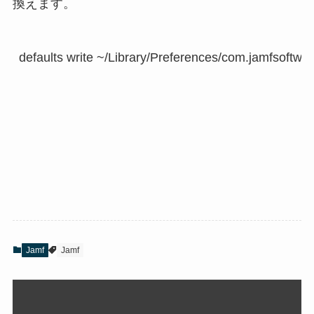
換えます。
defaults write ~/Library/Preferences/com.jamfsoftwa
Jamf
Jamf