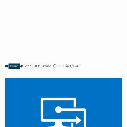
2020年9月14日
Intune
VPP
DEP
intune