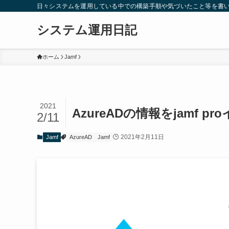
日々システムを運用している中での構築手順や気づいたこと等を書
システム運用日記
ホーム
Jamf
2021
AzureADの情報をjamf 
2/11
2021年2月11日
Jamf
AzureAD
Jamf