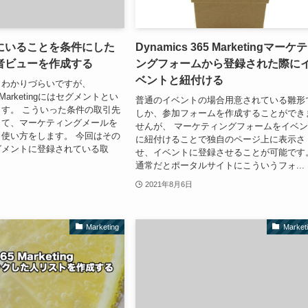
にいることを条件にした
Dynamics 365 Marketingマーケ
者ビューを作成する
ングフォームから登録された際に
ベントと紐付ける
しわかりづらいですが、
65 Marketingにはセグメントとい
普通のイベントの場合用意されている雛形
す。 こういった条件の取引先
しか、参加フォームを作成することができ
して、マーケティングメールを
せんが、 マーケティングフォームをイベ
使い方をします。 今回はその
に紐付けることで独自のページ上に表示さ
グメントに登録されている取
せ、イベントに登録させることが可能です
通常だとポータルサイトにこういうフォ...
2021年8月6日
Marketing
Market