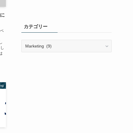
時に
カテゴリー
イベ
、
し
カ
用し
テ
は
ゴ
リ
ー
ing