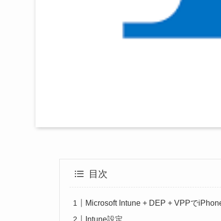
目次
Microsoft Intune + DEP + VPPでi
Intune設定